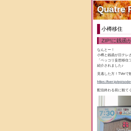
Quatre F
小樽移住
ZIP!に銭
なんとー！
小樽と銭函が日テレさ
「ペッコリ妄想移住
紹介されました♪
見逃した方！TVer
https://tver.jp/episod
配信終わる前に観てく