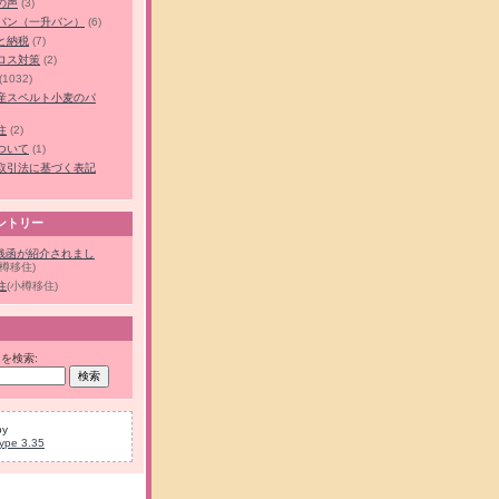
の声
(3)
パン（一升パン）
(6)
と納税
(7)
ロス対策
(2)
(1032)
産スペルト小麦のパ
住
(2)
ついて
(1)
取引法に基づく表記
ントリー
に銭函が紹介されまし
小樽移住)
住
(小樽移住)
を検索:
by
ype 3.35