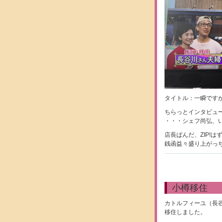
タイトル：一瞬です
ちらっとインタビュー
・・・シェフ尚弘、
店長ぱんだ、ZIP!
銭函益々盛り上がっ
小樽移住
カトルフィーユ（長谷
移住しました。