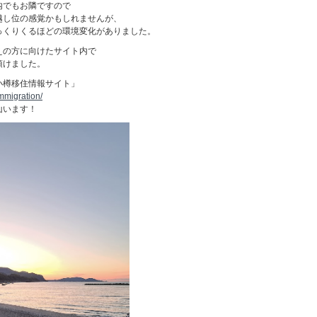
内でもお隣ですので
越し位の感覚かもしれませんが、
っくりくるほどの環境変化がありました。
えの方に向けたサイト内で
頂けました。
小樽移住情報サイト」
immigration/
山います！