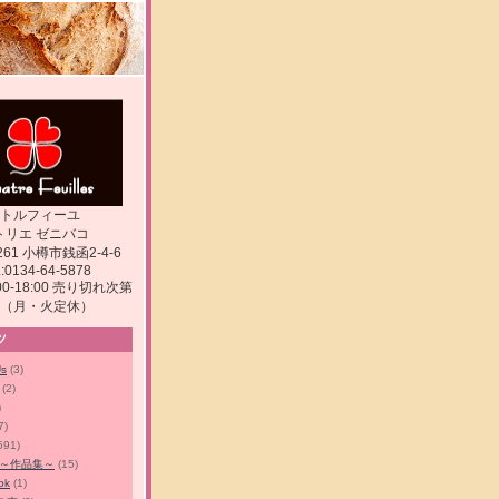
トルフィーユ
トリエ ゼニバコ
261 小樽市銭函2-4-6
:0134-64-5878
:00-18:00 売り切れ次第
（月・火定休）
ツ
Us
(3)
(2)
)
7)
591)
os～作品集～
(15)
ok
(1)