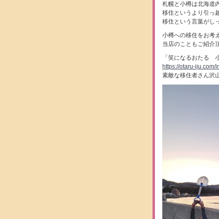
札幌と小樽は北海道
移住というより引っ
移住という言葉がし
小樽への移住をお考
当店のこともご紹介
「笑になるおたる 
https://otaru-iju.com/
素敵な移住者さん沢