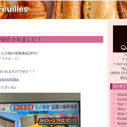
euilles
函が紹介されました！
んの朝の情報番組ZIP!の
カ
ファイル」に
ア
〒047-0
TEL
で観られますのでぜひ！！
OPEN 10
閉店
es/eplxxn0teu
コンテン
ださいね♪
About
Access
How
(1
Menu
(
News
(
Phot
facebo