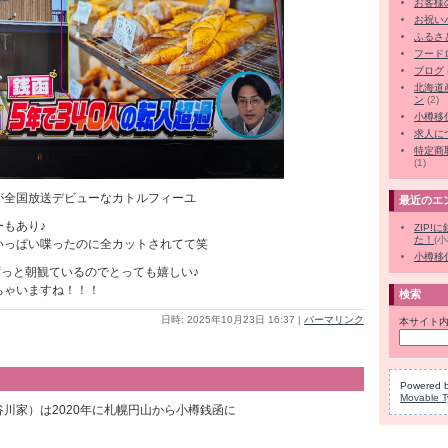
お客様
お祝い
ふるさ
フード
ブログ
北海道
ン
(2)
小樽移
求人に
特定商
(1)
が全国放送デビューなカトルフィーユ
最近のエ
もあり♪
ZIP!
た！
(
いっぱい喋ったのに全カットされてて笑
小樽移
はずっと朝観ているのでとっても嬉しい♪
ちゃいますね！！！
検索
日時: 2025年10月23日 16:37
|
パーマリンク
本サイト内
Powered 
Movable T
川家）は2020年に札幌円山から小樽銭函に