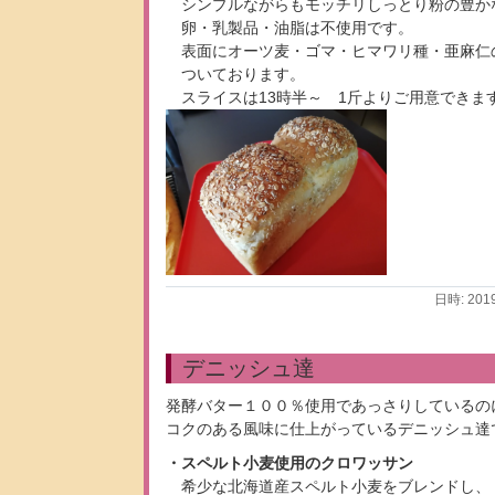
シンプルながらもモッチリしっとり粉の豊か
卵・乳製品・油脂は不使用です。
表面にオーツ麦・ゴマ・ヒマワリ種・亜麻仁
ついております。
スライスは13時半～ 1斤よりご用意できます
日時: 201
デニッシュ達
発酵バター１００％使用であっさりしているの
コクのある風味に仕上がっているデニッシュ達
・スペルト小麦使用のクロワッサン
希少な北海道産スペルト小麦をブレンドし、