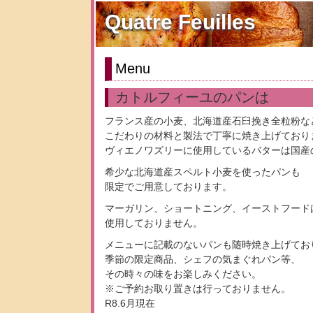
Quatre Feuilles
Menu
カトルフィーユのパンは
フランス産の小麦、北海道産石臼挽き全粒粉な
こだわりの材料と製法で丁寧に焼き上げており
ヴィエノワズリーに使用しているバターは国産
希少な北海道産スペルト小麦を使ったパンも
限定でご用意しております。
マーガリン、ショートニング、イーストフード
使用しておりません。
メニューに記載のないパンも随時焼き上げてお
季節の限定商品、シェフの気まぐれパン等、
その時々の味をお楽しみください。
※ご予約お取り置きは行っておりません。
R8.6月現在