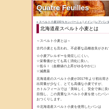
Quatre Feuilles
« スペルト小麦100％カンパーニュ
|
メイン
|
レアパンダ
北海道産スペルト小麦とは
～スペルト小麦とは～
古代小麦とも言われ、不必要な品種改良がされ
☆小麦アレルギーを発症しにくい。
☆栄養価がとても高く消化に良い。
☆低ＧＩ（血糖値の上昇がゆるやかに）
☆減農薬
北海道産のスペルト小麦が2017年より初出荷
出荷量が少なく、とても高価な小麦ですが、
カトルフィーユでは「美味しく、安全で体に良
目指し、この貴重なスペルト小麦を使ったパン
おつくりします。
※北海道産スペルト小麦を使用したパンは