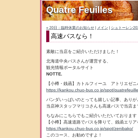
Quatre Feuilles
« 20日：臨時休業のお知らせ
|
メイン
|
シュトーレン20
高速バスなら！
素敵に当店をご紹介いただけました！
北海道中央バスさんが運営する、
観光情報ポータルサイト
NOTTE.
【小樽・銭函】カトルフィーユ アトリエゼニ
https://kankou.chuo-bus.co.jp/spot/quatrefeuille
パンダいっぱいのとっても嬉しい記事、ありが
当店神スタッフマリコさんも高速バスで当店ま
ちなみにこちらでもご紹介いただいております
【小樽】高速道路でバスを降りて、銭函エリア
https://kankou.chuo-bus.co.jp/spot/zenibako/
このコース、お勧めですよ！