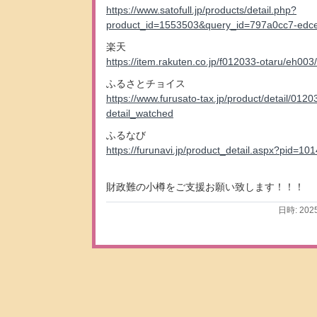
https://www.satofull.jp/products/detail.php?
product_id=1553503&query_id=797a0cc7-edc
楽天
https://item.rakuten.co.jp/f012033-otaru/eh003/
ふるさとチョイス
https://www.furusato-tax.jp/product/detail/01
detail_watched
ふるなび
https://furunavi.jp/product_detail.aspx?pid=10
財政難の小樽をご支援お願い致します！！！
日時: 202