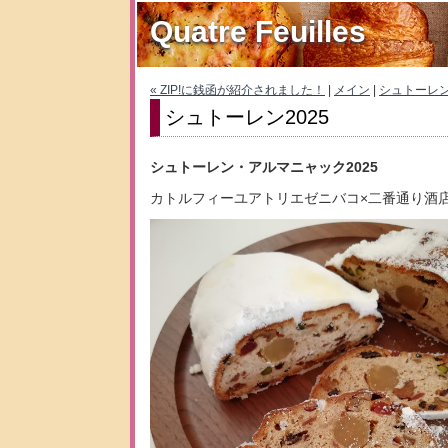
Quatre Feuilles
« ZIP!に銭函が紹介されました！
|
メイン
|
シュトーレン
シュトーレン2025
シュトーレン・アルマニャック2025
カトルフィーユアトリエゼニバコ×二番通り酒