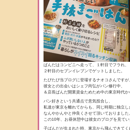
ぱんだはコンビニへ走って、１軒目でフラれ、
２軒目のセブンイレブンでゲットしました。
たびたび当ブログに登場するナオコさんですが
彼女との出会いはシェフ尚弘がパン修行中、
＆店長ぱんだ開業資金ためため中の東京時代か
パン好きという共通点で意気投合し、
私達が東京を離れてからも、同じ時期に独立し
なんやかんやと仲良くさせて頂いておりました
この10年、お昼休憩中は彼女のブログを見て
子ぱんだが生まれた時、東京から飛んできてく