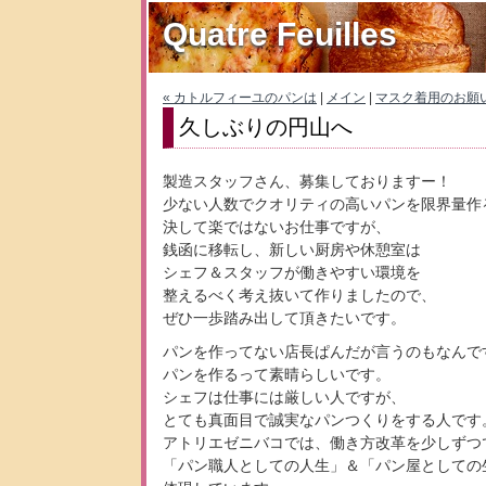
Quatre Feuilles
« カトルフィーユのパンは
|
メイン
|
マスク着用のお願い
久しぶりの円山へ
製造スタッフさん、募集しておりますー！
少ない人数でクオリティの高いパンを限界量作
決して楽ではないお仕事ですが、
銭函に移転し、新しい厨房や休憩室は
シェフ＆スタッフが働きやすい環境を
整えるべく考え抜いて作りましたので、
ぜひ一歩踏み出して頂きたいです。
パンを作ってない店長ぱんだが言うのもなんで
パンを作るって素晴らしいです。
シェフは仕事には厳しい人ですが、
とても真面目で誠実なパンつくりをする人です
アトリエゼニバコでは、働き方改革を少しずつ
「パン職人としての人生」＆「パン屋としての