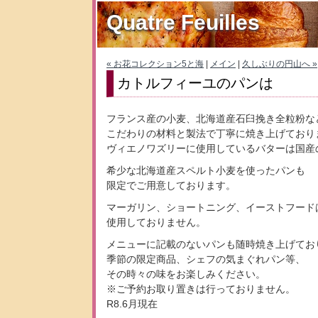
Quatre Feuilles
« お花コレクション5と海
|
メイン
|
久しぶりの円山へ »
カトルフィーユのパンは
フランス産の小麦、北海道産石臼挽き全粒粉な
こだわりの材料と製法で丁寧に焼き上げており
ヴィエノワズリーに使用しているバターは国産
希少な北海道産スペルト小麦を使ったパンも
限定でご用意しております。
マーガリン、ショートニング、イーストフード
使用しておりません。
メニューに記載のないパンも随時焼き上げてお
季節の限定商品、シェフの気まぐれパン等、
その時々の味をお楽しみください。
※ご予約お取り置きは行っておりません。
R8.6月現在