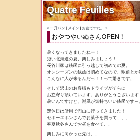
Quatre Feuilles
« 一升パン
|
メイン
|
お盆ですね。 »
おやつやいぬさんOPEN！
暑くなってきましたねー！
短い北海道の夏、楽しみましょう！
長谷川家は銭函に引っ越して初めての夏。
オンシーズンの銭函は初めてなので、駅前とか
こんなに人が来るんだっ！！って驚きです。
そして沢山のお客様もドライブがてらに
お立寄り頂いています。ありがとうございます
暑いんですけど、潮風が気持ちいい銭函です～
定休日は所用で円山に行ってきました！
セボーエボンさんでお菓子を買って、、、
春夏秋冬さんでお昼を食べて、、
楽しみに向かった先は、、