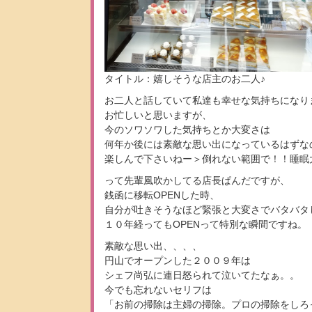
タイトル：嬉しそうな店主のお二人♪
お二人と話していて私達も幸せな気持ちになり
お忙しいと思いますが、
今のソワソワした気持ちとか大変さは
何年か後には素敵な思い出になっているはずな
楽しんで下さいねー＞倒れない範囲で！！睡眠
って先輩風吹かしてる店長ぱんだですが、
銭函に移転OPENした時、
自分が吐きそうなほど緊張と大変さでバタバタ
１０年経ってもOPENって特別な瞬間ですね。
素敵な思い出、、、、
円山でオープンした２００９年は
シェフ尚弘に連日怒られて泣いてたなぁ。。
今でも忘れないセリフは
「お前の掃除は主婦の掃除。プロの掃除をしろ