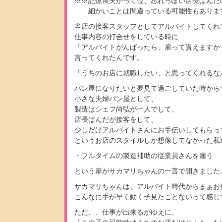
※※記憶喪失かって位、忘れっぽい店長ぱんだ
細かいことは間違っている可能性もありま
当店の接客スタッフとしてアルバイトしてくれ
仕事内容の打合せをしている時に
「アルバイトがんばったら、雇って貰えますか
言ってくれたんです。
「うちのお店に就職したい、と思ってくれるな
パン屋になりたいと夢見て過ごしていた時から
小さな夫婦パン屋として、
製造はシェフ尚弘が一人でして、
店長ぱんだが接客をして、
少しだけアルバイトさんにお手伝いしてもらっ
というお店のスタイルしか想像してなかった私
・フルタイムの製造補助の従業員さんを雇う
という扉がサカマリちゃんの一言で開きました
サカマリちゃんは、アルバイト時代からまぁお
こんなに手が早く動く子見たことないって感じ
ただ、、仕事が出来るがゆえに、