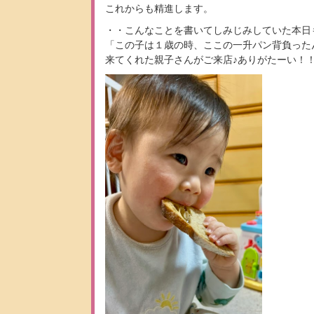
これからも精進します。
・・こんなことを書いてしみじみしていた本日
「この子は１歳の時、ここの一升パン背負った
来てくれた親子さんがご来店♪ありがたーい！