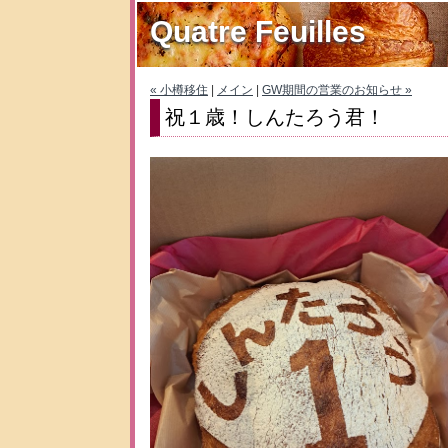
Quatre Feuilles
« 小樽移住
|
メイン
|
GW期間の営業のお知らせ »
祝１歳！しんたろう君！