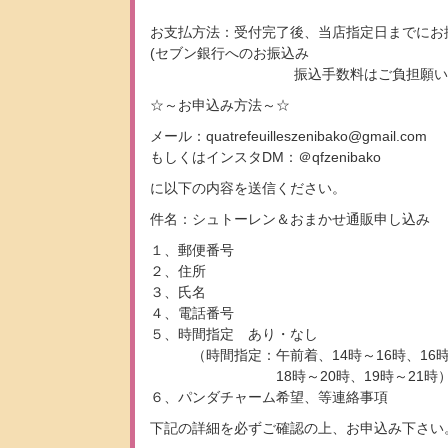
お支払方法：受付完了後、当店指定日までにお
(セブン銀行へのお振込み
振込手数料はご負担願いま
☆～お申込み方法～☆
メール：quatrefeuilleszenibako@gmail.com
もしくはインスタDM：＠qfzenibako
に以下の内容を送信ください。
件名：シュトーレン＆おまかせ通販申し込み
１、郵便番号
２、住所
３、氏名
４、電話番号
５、時間指定 あり・なし
（時間指定：午前着、14時～16時、16時
18時～20時、19時～21時
６、パンダチャーム希望、等連絡事項
下記の詳細を必ずご確認の上、お申込み下さい