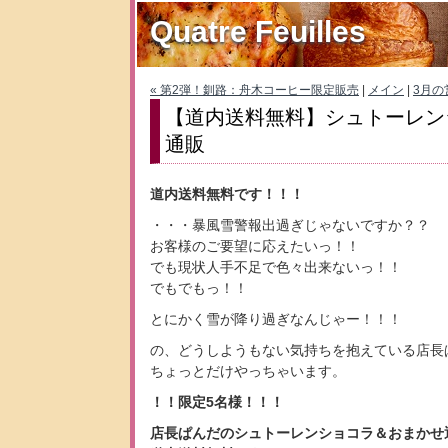
Quatre Feuilles
« 第2弾！釧路：舟木コーヒー限定販売
|
メイン
|
3月の
【道内送料無料】シュトーレン
通販
道内送料無料です！！！
・・・暴風雪警報出過ぎじゃないですか？？
お客様のご要望に応えたいっ！！
でも現状人手不足で色々出来ないっ！！
でもでもっ！！
とにかく雪が降り過ぎなんじゃー！！！
の、どうしようもない気持ちを抱えている店長
ちょっとだけやっちゃいます。
！！限定5名様！！！
店長ぱんだのシュトーレンショコラ＆おまかせ