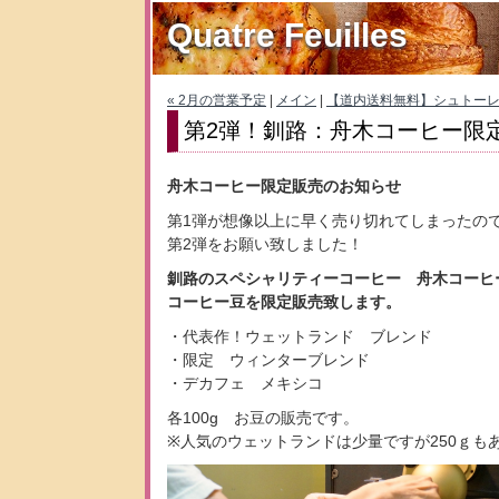
Quatre Feuilles
« 2月の営業予定
|
メイン
|
【道内送料無料】シュトーレ
第2弾！釧路：舟木コーヒー限
舟木コーヒー限定販売のお知らせ
第1弾が想像以上に早く売り切れてしまったの
第2弾をお願い致しました！
釧路のスペシャリティーコーヒー 舟木コーヒ
コーヒー豆を限定販売致します。
・代表作！ウェットランド ブレンド
・限定 ウィンターブレンド
・デカフェ メキシコ
各100g お豆の販売です。
※人気のウェットランドは少量ですが250ｇも