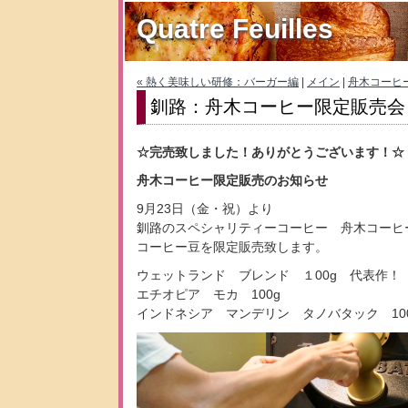
Quatre Feuilles
« 熱く美味しい研修：バーガー編
|
メイン
|
舟木コーヒー
釧路：舟木コーヒー限定販売会
☆完売致しました！ありがとうございます！☆
舟木コーヒー限定販売のお知らせ
9月23日（金・祝）より
釧路のスペシャリティーコーヒー 舟木コーヒ
コーヒー豆を限定販売致します。
ウェットランド ブレンド １00g 代表作！
エチオピア モカ 100g
インドネシア マンデリン タノバタック 10